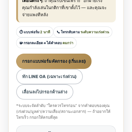
เตือนตรง ๆ:
ถ้าคุณรีบเซ็นเพราะ “อีกฝ่ายเร่ง”
คุณกำลังเล่นในกติกาที่เขาตั้งไว้ — และคุณจะ
จ่ายแพงทีหลัง
⏱️ แบบฟอร์ม
2 นาที
📞 โทรกลับตาม
ระดับความเร่งด่วน
🧩 กรอกละเอียด = ได้คำตอบ
คมกว่า
กรอกแบบฟอร์มคัดกรอง (เริ่มเลย)
ทัก LINE OA (เฉพาะเร่งด่วน)
เลื่อนลงไปกรอกด้านล่าง
*ระบบจะจัดลำดับ “ใครควรโทรก่อน” จากคำตอบของคุณ
(เร่งด่วน/มูลค่า/ความเสี่ยง/สถานะเอกสาร) — ถ้าอยากให้
โทรเร็ว กรอกให้ครบที่สุด